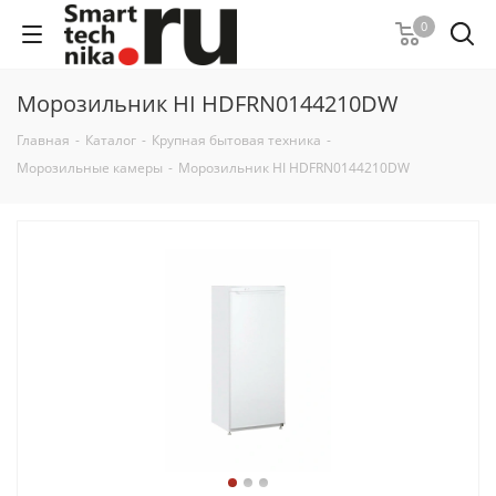
0
Морозильник HI HDFRN0144210DW
Главная
-
Каталог
-
Крупная бытовая техника
-
Морозильные камеры
-
Морозильник HI HDFRN0144210DW