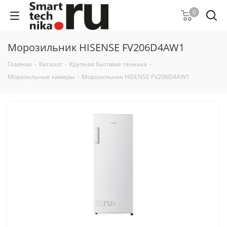
0
Морозильник HISENSE FV206D4AW1
Главная
-
Каталог
-
Крупная бытовая техника
-
Морозильные камеры
-
Морозильник HISENSE FV206D4AW1