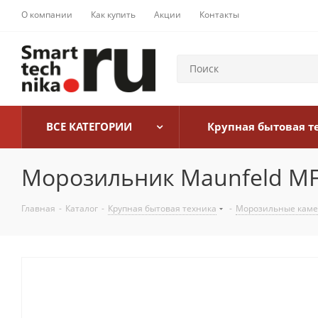
О компании
Как купить
Акции
Контакты
ВСЕ КАТЕГОРИИ
Крупная бытовая т
Морозильник Maunfeld M
Главная
-
Каталог
-
Крупная бытовая техника
-
Морозильные кам