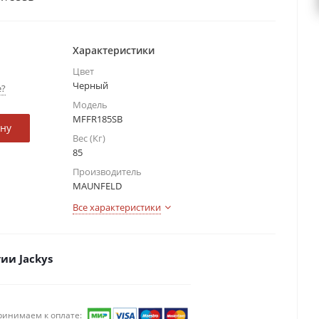
Характеристики
Цвет
Черный
е?
Модель
MFFR185SB
ину
Вес (Кг)
85
Производитель
MAUNFELD
Все характеристики
ии Jackys
ринимаем к оплате: