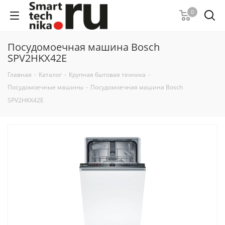
0
Посудомоечная машина Bosch
SPV2HKX42E
Главная
-
Каталог
-
Крупная бытовая техника
-
Посудомоечные машины
-
Посудомоечная машина Bosch
SPV2HKX42E