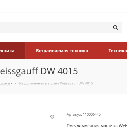
ехника
Встраиваемая техника
Техника
issgauff DW 4015
ашины
-
Посудомоечная машина Weissgauff DW 4015
Артикул:
110006445
Посудомоечная машина Weis