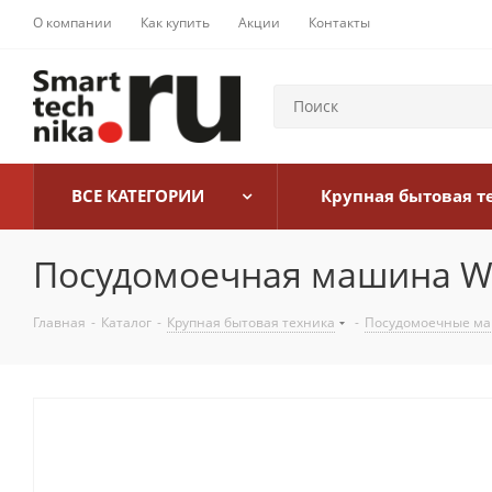
О компании
Как купить
Акции
Контакты
ВСЕ КАТЕГОРИИ
Крупная бытовая т
Посудомоечная машина We
Главная
-
Каталог
-
Крупная бытовая техника
-
Посудомоечные м