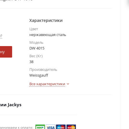
Характеристики
Цвет
нержавеющая сталь
е?
Модель
DW 4015
ину
Вес (Кг)
38
Производитель
Weissgauff
Все характеристики
ии Jackys
ринимаем к оплате: