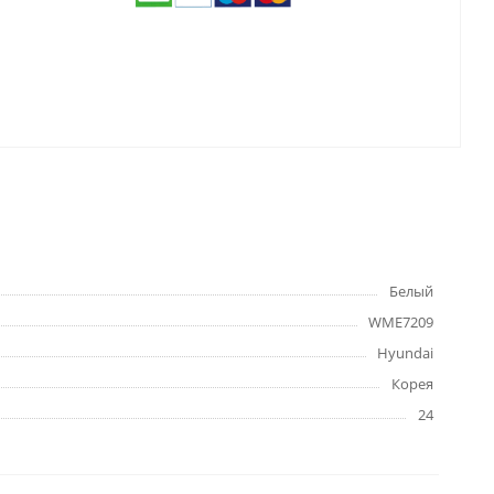
Белый
WME7209
Hyundai
Корея
24