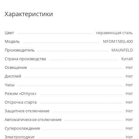
Характеристики
Цвет
неравеющая сталь
Модель
MFDM158SL400
Производитель
MAUNFELD
Страна производства
Китай
Освещение
Нет
Дисплей
Нет
Часы
Нет
Режим «Отпуск»
Нет
Отсрочка старта
Нет
Защитное отключение
Нет
Автоматическое отключение
Нет
Суперохлаждение
Нет
Электроподжиг
Нет