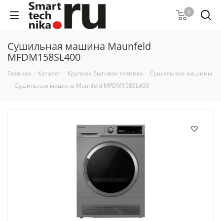
0
Сушильная машина Maunfeld
MFDM158SL400
Главная
-
Каталог
-
Крупная бытовая техника
-
Сушильные машины
-
Сушильная машина Maunfeld MFDM158SL400