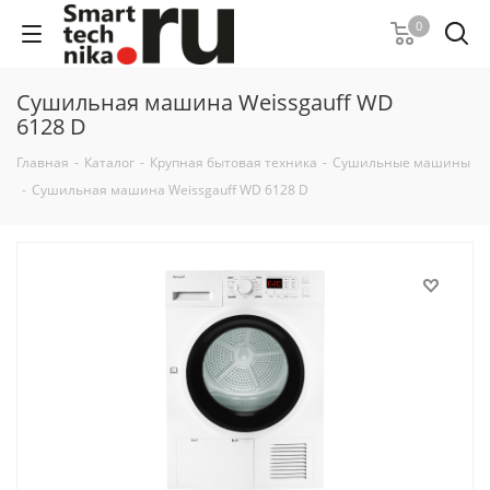
0
Сушильная машина Weissgauff WD
6128 D
Главная
-
Каталог
-
Крупная бытовая техника
-
Сушильные машины
-
Сушильная машина Weissgauff WD 6128 D