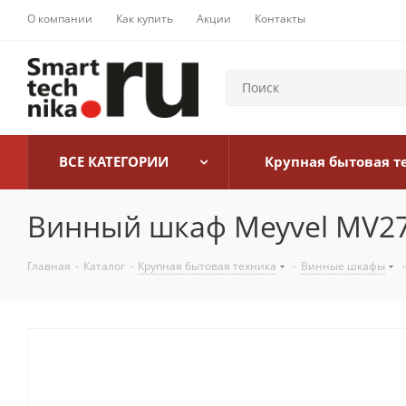
О компании
Как купить
Акции
Контакты
ВСЕ КАТЕГОРИИ
Крупная бытовая т
Винный шкаф Meyvel MV2
Главная
-
Каталог
-
Крупная бытовая техника
-
Винные шкафы
-