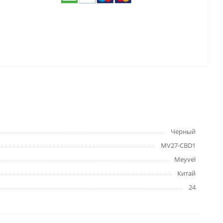
Черный
MV27-CBD1
Meyvel
Китай
24