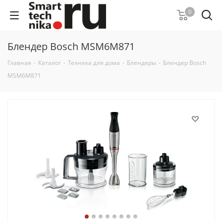
0
Блендер Bosch MSM6M871
Главная
-
Каталог
-
Техника для дома
-
Блендеры
-
Блендер Bosch
MSM6M871