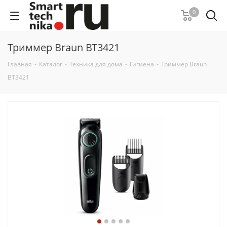
0
Триммер Braun BT3421
Главная
-
Каталог
-
Техника для дома
-
Гигиена
-
Триммер Braun
BT3421