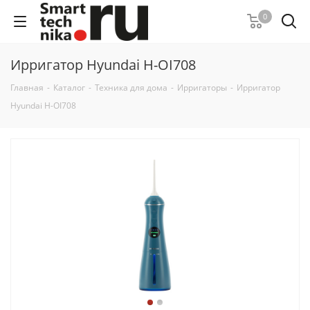
0
Ирригатор Hyundai H-OI708
Главная
-
Каталог
-
Техника для дома
-
Ирригаторы
-
Ирригатор
Hyundai H-OI708