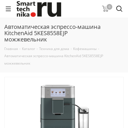
0
Автоматическая эспрессо-машина
KitchenAid 5KES8558EJP
можжевельник
Главная
-
Каталог
-
Техника для дома
-
Кофемашины
-
Автоматическая эспрессо-машина KitchenAid 5KES8558EJP
можжевельник