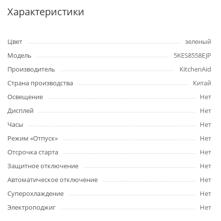
Характеристики
Цвет
зеленый
Модель
5KES8558EJP
Производитель
KitchenAid
Страна производства
Китай
Освещение
Нет
Дисплей
Нет
Часы
Нет
Режим «Отпуск»
Нет
Отсрочка старта
Нет
Защитное отключение
Нет
Автоматическое отключение
Нет
Суперохлаждение
Нет
Электроподжиг
Нет