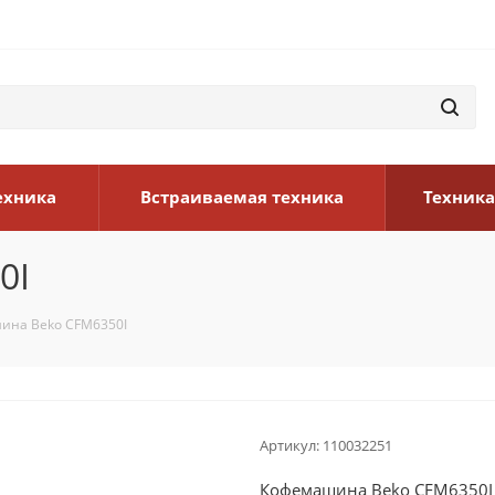
ехника
Встраиваемая техника
Техника
0I
ина Beko CFM6350I
Артикул:
110032251
Кофемашина Beko CFM6350I