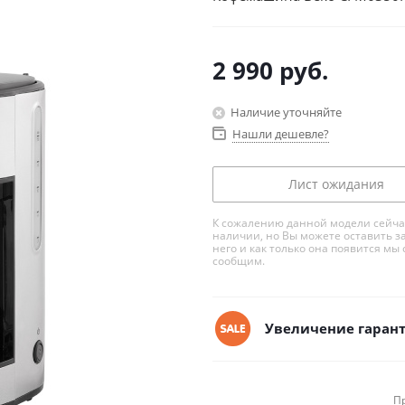
2 990
руб.
Наличие уточняйте
Нашли дешевле?
Лист ожидания
К сожалению данной модели сейча
наличии, но Вы можете оставить з
него и как только она появится мы 
сообщим.
Увеличение гарант
П