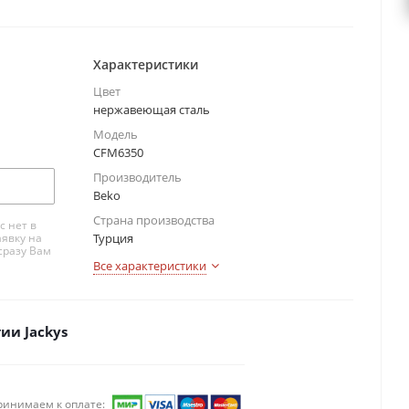
Характеристики
Цвет
нержавеющая сталь
Модель
CFM6350
Производитель
Beko
Страна производства
с нет в
аявку на
Турция
сразу Вам
Все характеристики
ии Jackys
ринимаем к оплате: