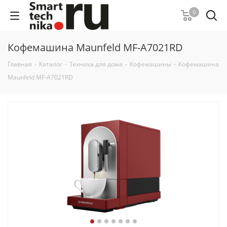
0
Кофемашина Maunfeld MF-A7021RD
Главная
-
Каталог
-
Техника для дома
-
Кофемашины
-
Кофемашина
Maunfeld MF-A7021RD