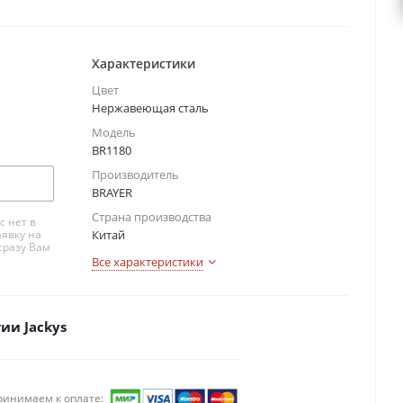
Характеристики
Цвет
Нержавеющая сталь
Модель
BR1180
Производитель
BRAYER
Страна производства
с нет в
аявку на
Китай
сразу Вам
Все характеристики
ии Jackys
ринимаем к оплате: