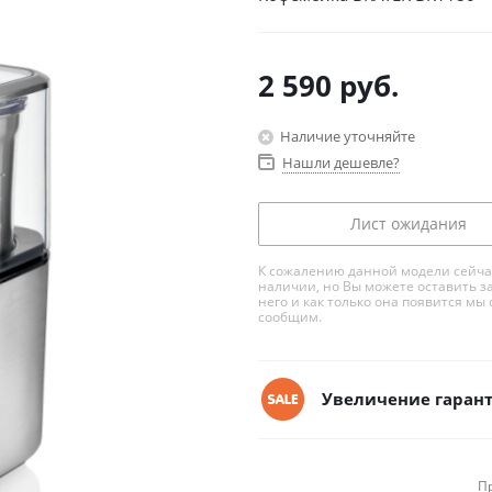
2 590
руб.
Наличие уточняйте
Нашли дешевле?
Лист ожидания
К сожалению данной модели сейча
наличии, но Вы можете оставить з
него и как только она появится мы 
сообщим.
Увеличение гарант
П