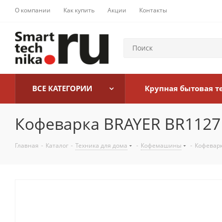
О компании
Как купить
Акции
Контакты
ВСЕ КАТЕГОРИИ
Крупная бытовая т
Кофеварка BRAYER BR1127
Главная
-
Каталог
-
Техника для дома
-
Кофемашины
-
Кофеварк