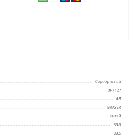
Серебристый
BR1127
4.5
BRAYER
Китай
35.5
33.5