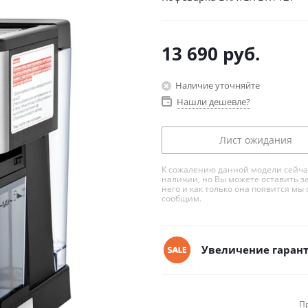
13 690
руб.
Наличие уточняйте
Нашли дешевле?
Лист ожидания
К сожалению данной модели сейча
наличии, но Вы можете оставить з
него и как только она появится мы 
сообщим.
Увеличение гарант
П