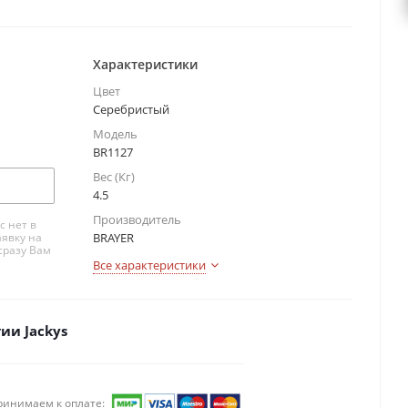
Характеристики
Цвет
Серебристый
Модель
BR1127
Вес (Кг)
4.5
Производитель
с нет в
аявку на
BRAYER
сразу Вам
Все характеристики
ии Jackys
ринимаем к оплате: