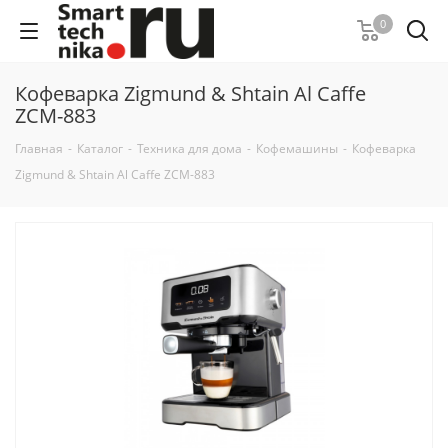
0
Кофеварка Zigmund & Shtain Al Caffe
ZCM-883
Главная
-
Каталог
-
Техника для дома
-
Кофемашины
-
Кофеварка
Zigmund & Shtain Al Caffe ZCM-883