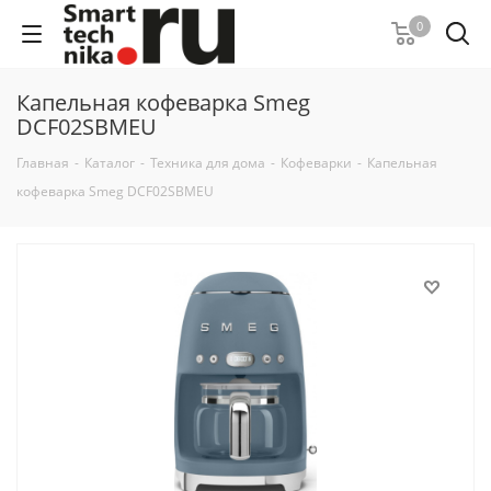
0
Капельная кофеварка Smeg
DCF02SBMEU
Главная
-
Каталог
-
Техника для дома
-
Кофеварки
-
Капельная
кофеварка Smeg DCF02SBMEU