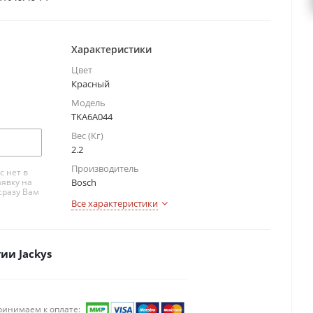
Характеристики
Цвет
Красный
Модель
TKA6A044
Вес (Кг)
2.2
Производитель
с нет в
аявку на
Bosch
сразу Вам
Все характеристики
ии Jackys
ринимаем к оплате: