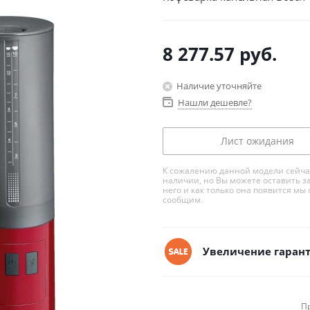
8 277.57
руб.
Наличие уточняйте
Нашли дешевле?
Лист ожидания
К сожалению данной модели сейча
наличии, но Вы можете оставить з
него и как только она появится мы 
сообщим.
Увеличение гарант
П