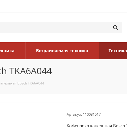
ехника
Встраиваемая техника
Техника
ch TKA6A044
капельная Bosch TKA6A044
Артикул:
110031517
Кофеварка капельная Bosch