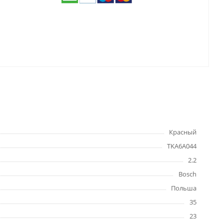
Красный
TKA6A044
2.2
Bosch
Польша
35
23