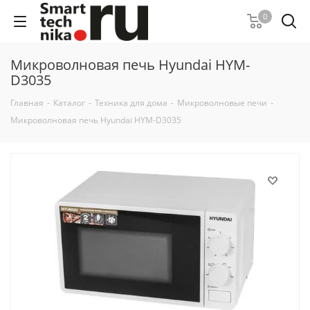
0
Микроволновая печь Hyundai HYM-
D3035
Главная
-
Каталог
-
Техника для дома
-
Микроволновые печи
-
Микроволновая печь Hyundai HYM-D3035