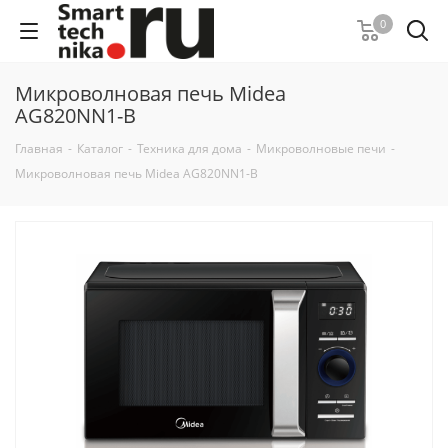
0
Микроволновая печь Midea
AG820NN1-B
Главная
-
Каталог
-
Техника для дома
-
Микроволновые печи
-
Микроволновая печь Midea AG820NN1-B