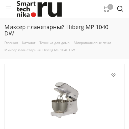
0
Миксер планетарный Hiberg MP 1040
DW
Главная
-
Каталог
-
Техника для дома
-
Микроволновые печи
-
Миксер планетарный Hiberg MP 1040 DW