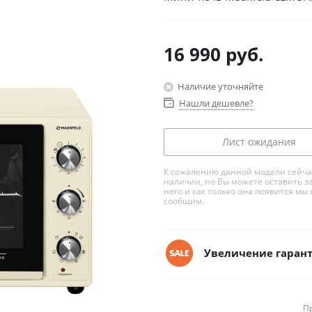
16 990
руб.
Наличие уточняйте
Нашли дешевле?
Лист ожидания
К сожалению данной модели сейча
наличии, но Вы можете оставить з
него и как только она появится мы 
сообщим.
Увеличение гарант
П