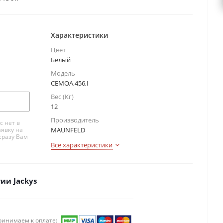
Характеристики
Цвет
Белый
Модель
CEMOA,456,I
Вес (Кг)
12
Производитель
с нет в
аявку на
MAUNFELD
сразу Вам
Все характеристики
ии Jackys
ринимаем к оплате: