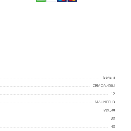
Белый
CEMOA,456,I
12
MAUNFELD
Турция
30
40