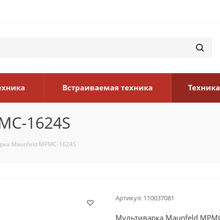
ехника
Встраиваемая техника
Техника
MC-1624S
рка Maunfeld MPMC-1624S
Артикул:
110037081
Мультиварка Maunfeld MPM