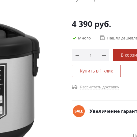
4 390
руб.
Много
Нашли дешевл
В корз
Купить в 1 клик
Рассчитать доставку
Увеличение гарант
П