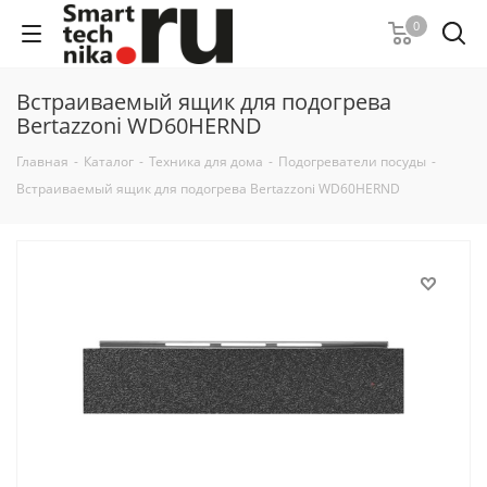
0
Встраиваемый ящик для подогрева
Bertazzoni WD60HERND
Главная
-
Каталог
-
Техника для дома
-
Подогреватели посуды
-
Встраиваемый ящик для подогрева Bertazzoni WD60HERND