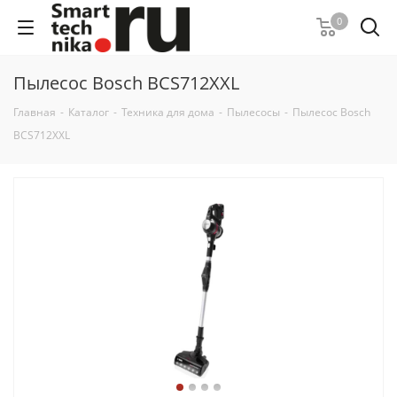
0
Пылесос Bosch BCS712XXL
Главная
-
Каталог
-
Техника для дома
-
Пылесосы
-
Пылесос Bosch
BCS712XXL