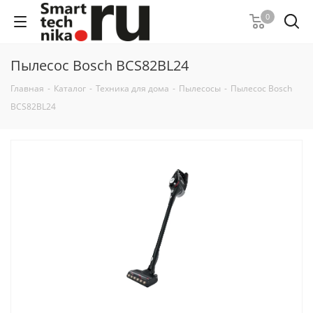
0
Пылесос Bosch BCS82BL24
Главная
-
Каталог
-
Техника для дома
-
Пылесосы
-
Пылесос Bosch
BCS82BL24