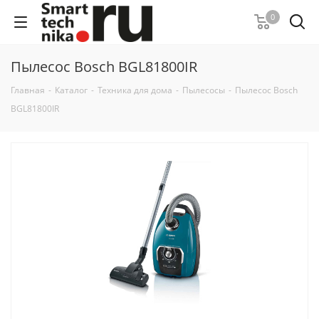
0
Пылесос Bosch BGL81800IR
Главная
-
Каталог
-
Техника для дома
-
Пылесосы
-
Пылесос Bosch
BGL81800IR