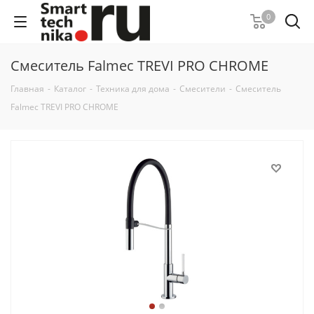
0
Смеситель Falmec TREVI PRO CHROME
Главная
-
Каталог
-
Техника для дома
-
Смесители
-
Смеситель
Falmec TREVI PRO CHROME