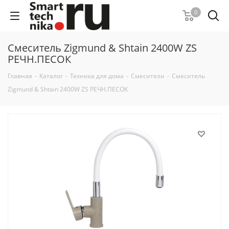
0
Смеситель Zigmund & Shtain 2400W ZS
РЕЧН.ПЕСОК
Главная
-
Каталог
-
Техника для дома
-
Смесители
-
Смеситель
Zigmund & Shtain 2400W ZS РЕЧН.ПЕСОК