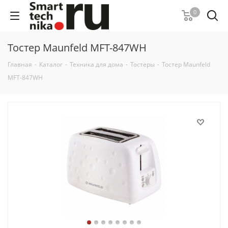
0
Тостер Maunfeld MFT-847WH
Главная
-
Каталог
-
Техника для дома
-
Тостеры
-
Тостер Maunfeld
MFT-847WH