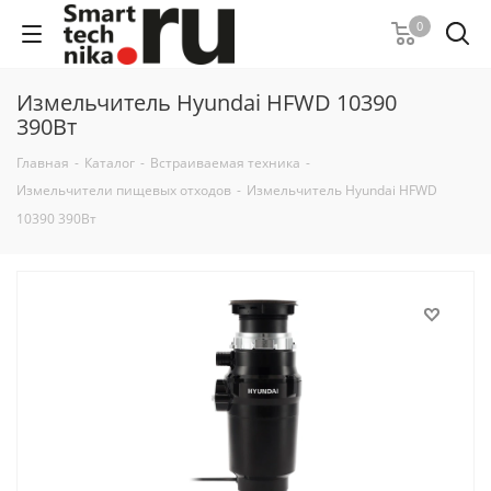
0
Измельчитель Hyundai HFWD 10390
390Вт
Главная
-
Каталог
-
Встраиваемая техника
-
Измельчители пищевых отходов
-
Измельчитель Hyundai HFWD
10390 390Вт