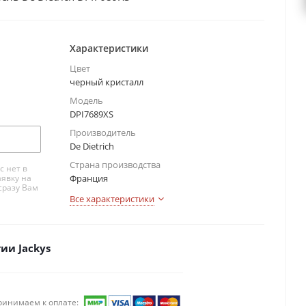
Характеристики
Цвет
черный кристалл
Модель
DPI7689XS
Производитель
De Dietrich
Страна производства
с нет в
аявку на
Франция
сразу Вам
Все характеристики
ии Jackys
ринимаем к оплате: