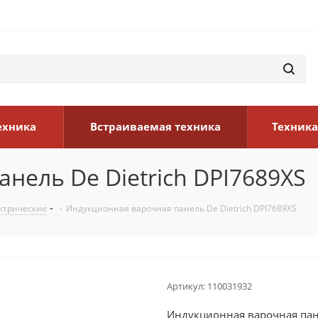
ехника
Встраиваемая техника
Техника
нель De Dietrich DPI7689XS
ктрические
-
Индукционная варочная панель De Dietrich DPI7689XS
Артикул:
110031932
Индукционная варочная пане