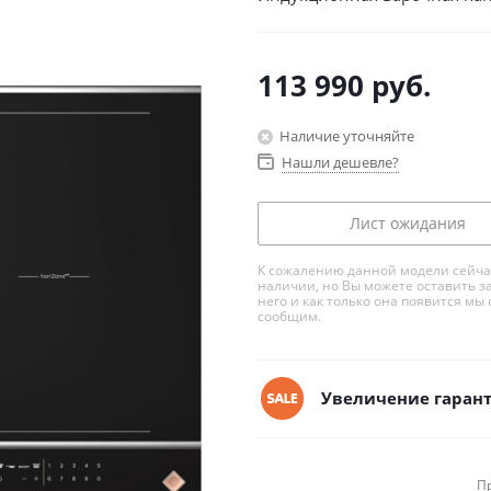
113 990
руб.
Наличие уточняйте
Нашли дешевле?
Лист ожидания
К сожалению данной модели сейча
наличии, но Вы можете оставить з
него и как только она появится мы 
сообщим.
Увеличение гарант
П