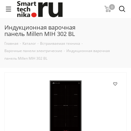
0
Индукционная варочная
панель Millen MIH 302 BL
Главная
-
Каталог
-
Встраиваемая техника
-
Варочные панели электрические
-
Индукционная варочная
панель Millen MIH 302 BL