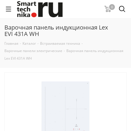
0
Варочная панель индукционная Lex
EVI 431A WH
Главная
-
Каталог
-
Встраиваемая техника
-
Варочные панели электрические
-
Варочная панель индукционная
Lex EVI 431A WH