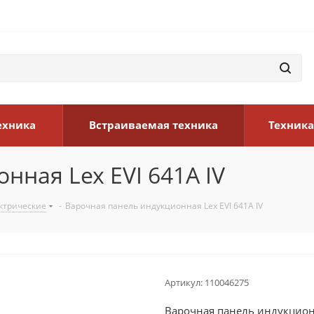
ехника
Встраиваемая техника
Техника
нная Lex EVI 641A IV
ктрические
-
Варочная панель индукционная Lex EVI 641A IV
Артикул:
110046275
Варочная панель индукционн