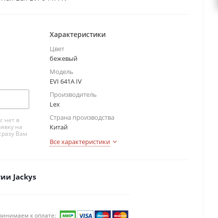
Характеристики
Цвет
бежевый
Модель
EVI 641A IV
Производитель
Lex
Страна производства
с нет в
аявку на
Китай
сразу Вам
Все характеристики
ии Jackys
ринимаем к оплате: