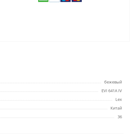
бежевый
EVI 641A IV
Lex
Китай
36