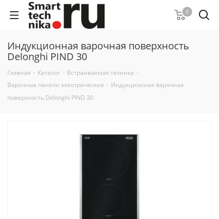
0
Индукционная варочная поверхность
Delonghi PIND 30
Главная
-
Каталог
-
Встраиваемая техника
-
Варочные панели электрические
-
Индукционная варочная
поверхность Delonghi PIND 30