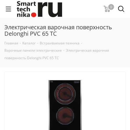
0
Электрическая варочная поверхность
Delonghi PVC 65 TC
Главная
-
Каталог
-
Встраиваемая техника
-
Варочные панели электрические
-
Электрическая варочная
поверхность Delonghi PVC 65 TC