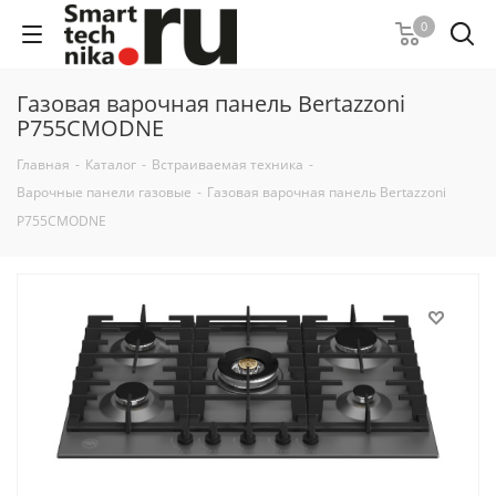
0
Газовая варочная панель Bertazzoni
P755CMODNE
Главная
-
Каталог
-
Встраиваемая техника
-
Варочные панели газовые
-
Газовая варочная панель Bertazzoni
P755CMODNE