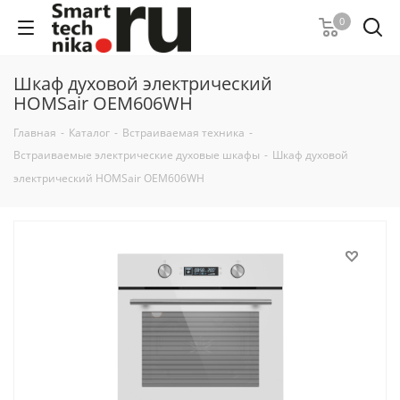
0
Шкаф духовой электрический
HOMSair OEM606WH
Главная
-
Каталог
-
Встраиваемая техника
-
Встраиваемые электрические духовые шкафы
-
Шкаф духовой
электрический HOMSair OEM606WH