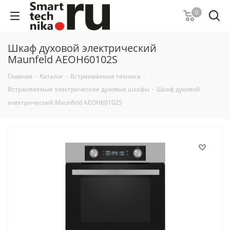
0
Шкаф духовой электрический
Maunfeld AEOH60102S
Главная
-
Каталог
-
Встраиваемая техника
-
Встраиваемые электрические духовые шкафы
-
Шкаф духовой
электрический Maunfeld AEOH60102S