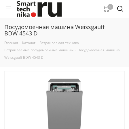
0
Посудомоечная машина Weissgauff
BDW 4543 D
Главная
-
Каталог
-
Встраиваемая техника
-
Встраиваемые посудомоечные машины
-
Посудомоечная машина
Weissgauff BDW 4543 D