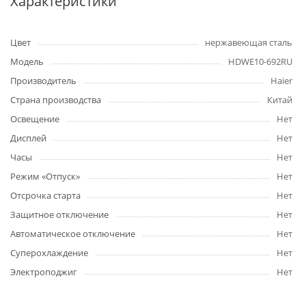
Характеристики
Цвет
нержавеющая сталь
Модель
HDWE10-692RU
Производитель
Haier
Страна производства
Китай
Освещение
Нет
Дисплей
Нет
Часы
Нет
Режим «Отпуск»
Нет
Отсрочка старта
Нет
Защитное отключение
Нет
Автоматическое отключение
Нет
Суперохлаждение
Нет
Электроподжиг
Нет