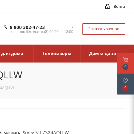
Войти
8 800 302-47-23
Заказать звонок
(звонок бесплатный) 09:00 — 18:00
 для дома
Телевизоры
Дом и дача
0
AQLLW
0
24AQLLW
ая машина Smeg STL7324AQLLW