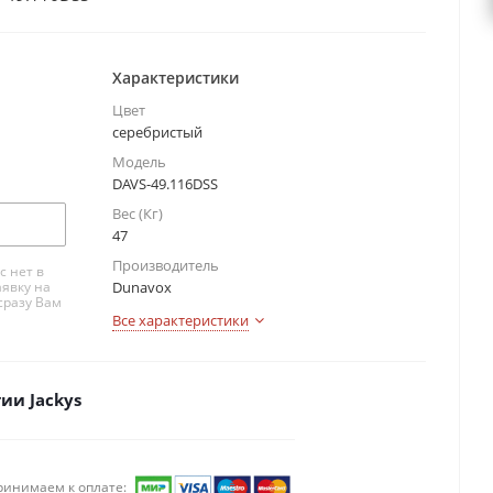
Характеристики
Цвет
серебристый
Модель
DAVS-49.116DSS
Вес (Кг)
47
Производитель
с нет в
аявку на
Dunavox
сразу Вам
Все характеристики
ии Jackys
ринимаем к оплате: