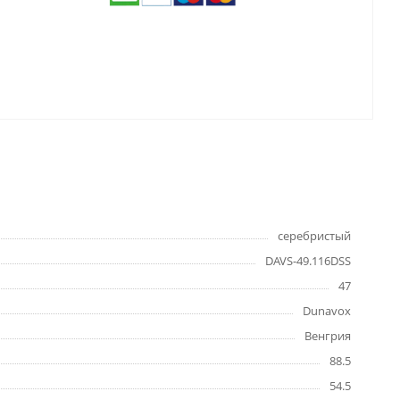
серебристый
DAVS-49.116DSS
47
Dunavox
Венгрия
88.5
54.5