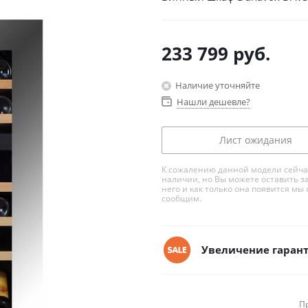
233 799
руб.
Наличие уточняйте
Нашли дешевле?
Лист ожидания
К сожалению данной модели сейча
наличии, но Вы можете оставить з
него и как только она появится мы 
сообщим.
Увеличение гарант
П