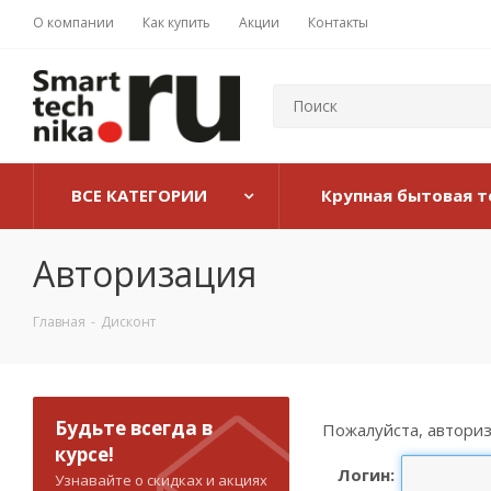
О компании
Как купить
Акции
Контакты
ВСЕ КАТЕГОРИИ
Крупная бытовая т
Авторизация
Главная
-
Дисконт
Будьте всегда в
Пожалуйста, авториз
курсе!
Логин:
Узнавайте о скидках и акциях