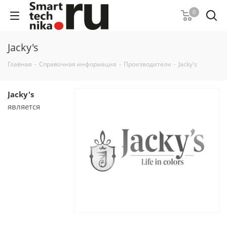
0
Jacky's
Главная
-
Справочная информация
-
Производители
-
Jacky's
Jacky's
является