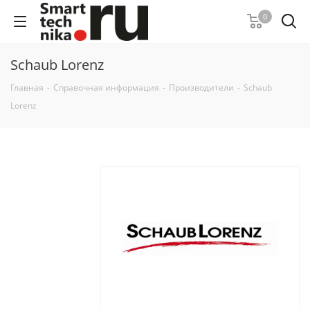
0
Schaub Lorenz
Главная
-
Справочная информация
-
Производители
-
Schaub
Lorenz