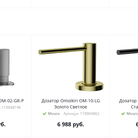
 OM-02-GR-P
Дозатор Omoikiri OM-10-LG
Дозатор
Золото Светлое
Ст
: 110048196
Много
Артикул: 110064862
Мног
б.
6 988
руб.