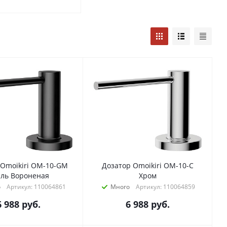
 Omoikiri OM-10-GM
Дозатор Omoikiri OM-10-C
аль Вороненая
Хром
о
Артикул: 110064861
Много
Артикул: 110064859
6 988
руб.
6 988
руб.