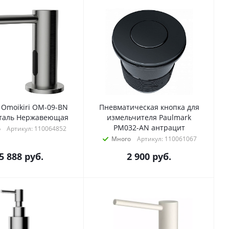
 Omoikiri OM-09-BN
Пневматическая кнопка для
Сталь Нержавеющая
измельчителя Paulmark
PM032-AN антрацит
о
Артикул: 110064852
Много
Артикул: 110061067
5 888
руб.
2 900
руб.