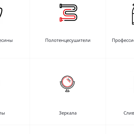
есины
Полотенцесушители
Професси
лы
Зеркала
Слив