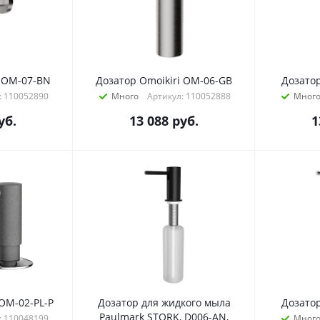
i OM-07-BN
Дозатор Omoikiri OM-06-GB
Дозатор
: 110052890
Много
Артикул: 110052888
Мног
уб.
13 088
руб.
1
 OM-02-PL-P
Дозатор для жидкого мыла
Дозатор
Paulmark STORK, D006-AN,
: 110048199
Мног