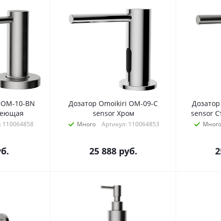
i OM-10-BN
Дозатор Omoikiri OM-09-C
Дозатор
веющая
sensor Хром
sensor 
: 110064858
Много
Артикул: 110064853
Мног
б.
25 888
руб.
2